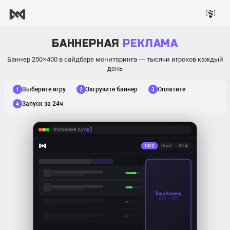
БАННЕРНАЯ
РЕКЛАМА
Баннер 250×400 в сайдбаре мониторинга — тысячи игроков каждый
день
Выберите игру
Загрузите баннер
Оплатите
1
2
3
Запуск за 24ч
4
monwave.ru/
cs2
CS2
Rust
GTA
Ваш баннер
250 × 400