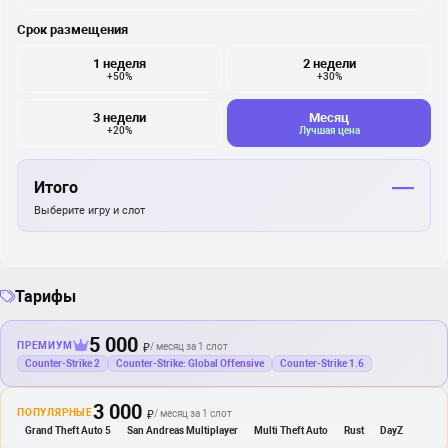
Срок размещения
1 неделя
2 недели
+50%
+30%
3 недели
Месяц
+20%
Лучшая цена
—
Итого
Выберите игру и слот
Тарифы
5 000
ПРЕМИУМ
/ месяц за 1 слот
₽
Counter-Strike 2
Counter-Strike: Global Offensive
Counter-Strike 1.6
3 000
ПОПУЛЯРНЫЕ
/ месяц за 1 слот
₽
Grand Theft Auto 5
San Andreas Multiplayer
Multi Theft Auto
Rust
DayZ