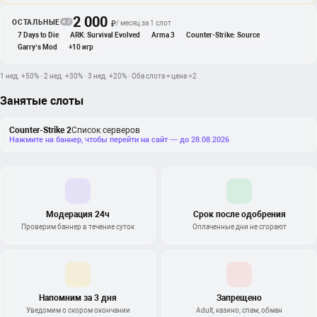
2 000
ОСТАЛЬНЫЕ
/ месяц за 1 слот
₽
7 Days to Die
ARK: Survival Evolved
Arma 3
Counter-Strike: Source
Garry’s Mod
+10 игр
1 нед. +50% · 2 нед. +30% · 3 нед. +20% · Оба слота = цена ×2
Занятые слоты
Counter-Strike 2
Список серверов
Нажмите на баннер, чтобы перейти на сайт — до 28.08.2026
Модерация 24ч
Срок после одобрения
Проверим баннер в течение суток
Оплаченные дни не сгорают
Напомним за 3 дня
Запрещено
Уведомим о скором окончании
Adult, казино, спам, обман