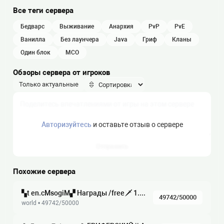
Все теги сервера
бедварс
выживание
анархия
PvP
PvE
ванилла
без лаунчера
java
гриф
кланы
один блок
МСО
Обзоры сервера от игроков
Только актуальные
Авторизуйтесь
и оставьте отзыв о сервере
Отправить
Похожие сервера
▚t en.cMsogiM▞ Награды /free🗡 1.8-26.2 ▞▚ ⁂ СурвГрифМини-ИгрыRolePlayАнархияMSO RPG, , , , ,
49742/50000
world • 49742/50000