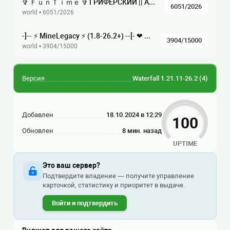
✞ ＦｕｎＴｉｍｅ ✞ ГРИФЕРСКИЙ || АНАРХИЯ || ХАРДКОР ☆ 1.21 — 1.16.5 ☆ Глобальное обновление, ВАЙП!
6051/2026
world • 6051/2026
-]-- ⚡ MineLegacy ⚡ (1.8-26.2+) --[- ❤ Выживание ▪ BedWars ▪ Анархия ▪ Скайблок
3904/15000
world • 3904/15000
Версия
Waterfall 1.21.11-26.2
(4)
Добавлен
18.10.2024 в 12:29
100
Обновлен
8 мин. назад
UPTIME
Это ваш сервер?
Подтвердите владение — получите управление
карточкой, статистику и приоритет в выдаче.
Войти и подтвердить