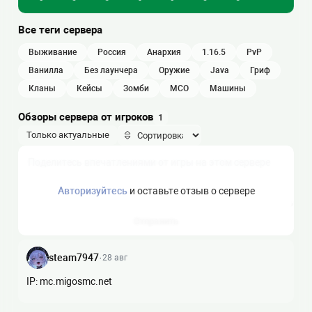
Все теги сервера
выживание
россия
анархия
1.16.5
PvP
ванилла
без лаунчера
оружие
java
гриф
кланы
кейсы
зомби
МСО
машины
Обзоры сервера от игроков
1
Только актуальные
Авторизуйтесь
и оставьте отзыв о сервере
Отправить
steam7947
·
28 авг
IP: mc.migosmc.net