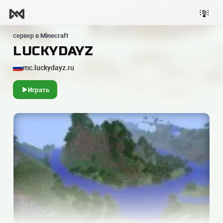
сервер в
Minecraft
LUCKYDAYZ
mc.luckydayz.ru
Играть