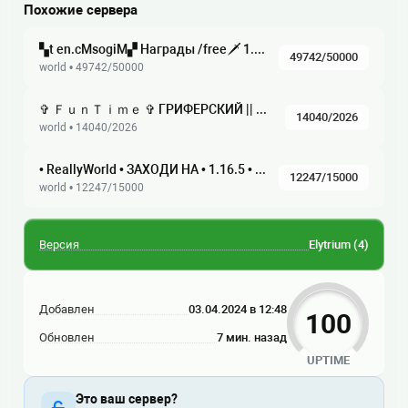
Похожие сервера
▚t en.cMsogiM▞ Награды /free🗡 1.8-26.2 ▞▚ ⁂ СурвГрифМини-ИгрыRolePlayАнархияMSO RPG, , , , ,
49742/50000
world • 49742/50000
✞ ＦｕｎＴｉｍｅ ✞ ГРИФЕРСКИЙ || АНАРХИЯ || ХАРДКОР ☆ 1.21 — 1.16.5 ☆ Глобальное обновление, ВАЙП!
14040/2026
world • 14040/2026
• ReallyWorld • ЗАХОДИ НА • 1.16.5 • 1.21.9 • ЛЕТНИЙ ВАЙП
12247/15000
world • 12247/15000
Версия
Elytrium
(4)
Добавлен
03.04.2024 в 12:48
100
Обновлен
7 мин. назад
UPTIME
Это ваш сервер?