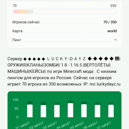
70
350
Игроков сейчас
70 / 350
Карта
world
Пинг
~
Сервер ◆ ◆ ◆ ◆ ◆ ＬＵＣＫＹ-ＤＡＹＺ ◆ ◆ ◆ ◆ ◆ ᝕|
ОРУЖИЯ|КЛАНЫ|ЗОМБИ| 1.8 - 1.16.5 |ВЕРТОЛЁТЫ|
МАШИНЫ|КЕЙСЫ| по игре Minecraft мода . С низким
пингом для игроков из Россия. Сейчас на сервере
играет 70 игрока из 350 возможных. IP: mc.luckydayz.ru