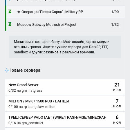
★ Onepaцuя 'Пecкu Cupuu' | Military RP
1/90
Moscow Subway Metrostroi Project
1/32
Мониторинг серверов Garry s Mod: онлайн, карты, моды и
отзывы игроков. Ищите лучшие сервера для DarkRP, TTT,
Sandbox и других режимов в реальном времени.
Новые сервера
21
New Gmod Server
июл
0/32 на gm_flatgrass
7
MILTON / M9K / 1500 RUB / БАНДЫ
июл
0/100 на rp_bangclaw_milton
6
ТРЕШ СЕРВЕР РАБОТАЕТ (WIRE/TRASH/MGE/MINECRAF
июл
0/16 на gm_construct