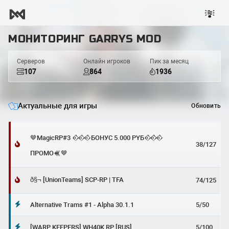
МОНИТОРИНГ GARRYS MOD
Серверов
Онлайн игроков
Пик за месяц
107
864
1936
Актуальные для игры
Обновить
🤎MagicRP#3 𒐮БОНУС 5.000 PYБ𒐮
38/127
ПРОМО𒌍🤎
ð§¬ [UnionTeams] SCP-RP | TFA
74/125
Alternative Trams #1 - Alpha 30.1.1
5/50
[WARP KEEPERS] WH40K RP [RUS]
5/100