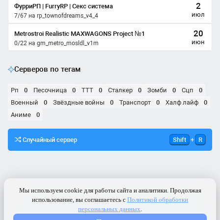
2
ФурриРП | FurryRP | Секс система
июл
7/67 на rp_townofdreams_v4_4
20
Metrostroi Realistic MAXWAGONS Project №1
июн
0/22 на gm_metro_mosldl_v1m
Серверов по тегам
рп
0
песочница
0
ТТТ
0
сталкер
0
зомби
0
сцп
0
военный
0
звёздные войны
0
транспорт
0
халф лайф
0
аниме
0
Случайный сервер
Shift
+
R