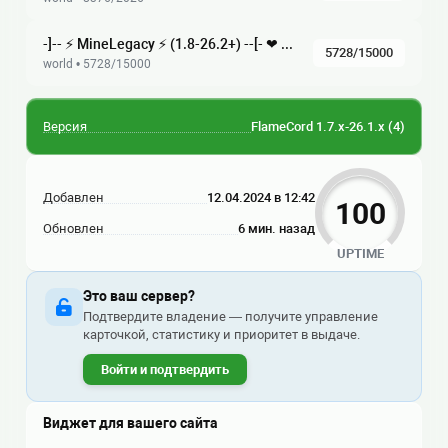
-]-- ⚡ MineLegacy ⚡ (1.8-26.2+) --[- ❤ Выживание ▪ BedWars ▪ Анархия ▪ Скайблок
5728/15000
world • 5728/15000
Версия
FlameCord 1.7.x-26.1.x
(4)
Добавлен
12.04.2024 в 12:42
100
Обновлен
6 мин. назад
UPTIME
Это ваш сервер?
Подтвердите владение — получите управление
карточкой, статистику и приоритет в выдаче.
Войти и подтвердить
Виджет для вашего сайта