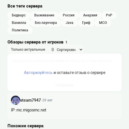
Все теги сервера
бедварс
выживание
россия
анархия
PvP
ванилла
без лаунчера
java
гриф
МСО
политика
Обзоры сервера от игроков
1
Только актуальные
Авторизуйтесь
и оставьте отзыв о сервере
Отправить
steam7947
·
28 авг
IP: mc.migosmc.net
Похожие сервера