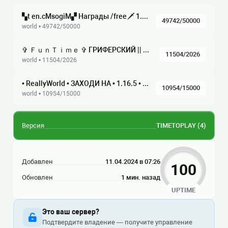
▚t en.cMsogiM▞ Награды /free🗡 1.8-26.2 ▞▚ ⁂ СурвГрифМини-ИгрыRolePlayАнархияMSO RPG, , , , ,
49742/50000
world • 49742/50000
✞ ＦｕｎＴｉｍｅ ✞ ГРИФЕРСКИЙ || АНАРХИЯ || ХАРДКОР ☆ 1.21 — 1.16.5 ☆ Глобальное обновление, ВАЙП!
11504/2026
world • 11504/2026
• ReallyWorld • ЗАХОДИ НА • 1.16.5 • 1.21.9 • ЛЕТНИЙ ВАЙП
10954/15000
world • 10954/15000
Версия
TIMETOPLAY
(4)
Добавлен
11.04.2024 в 07:26
100
Обновлен
1 мин. назад
UPTIME
Это ваш сервер?
Подтвердите владение — получите управление