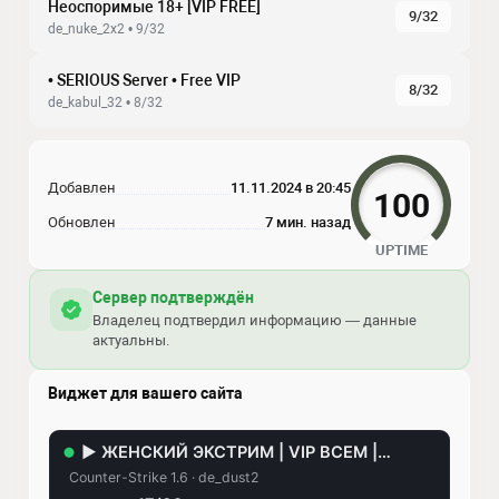
Неоспоримые 18+ [VIP FREE]
9/32
de_nuke_2x2 • 9/32
• SERIOUS Server • Free VIP
8/32
de_kabul_32 • 8/32
Добавлен
11.11.2024 в 20:45
100
Обновлен
7 мин. назад
UPTIME
Сервер подтверждён
Владелец подтвердил информацию — данные
актуальны.
Виджет для вашего сайта