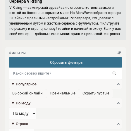
Сервера V Rising
V Rising — вампирский сурвайвал с строительством замков и
охотой на боссов в открытом мире. На MonWave собраны сервера
В Райзинг с разными настройками: PvP-сервера, PvE, релакс с
увеличенным лутом и жесткие сервера с фулл-лутом. Фильтруйте
по режиму и стране, копируйте айпи и начинайте охоту. Если у вас
свой сервер — добавьте его в мониторинг и привлекайте игроков.
ФИЛЬТРЫ
Сбросить фильтры
Популярное
Высокий онлайн
Премиальные
Скрыть пустые
По моду
Страна