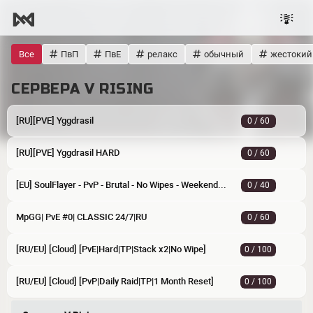
Все
ПвП
ПвЕ
релакс
обычный
жестокий
СЕРВЕРА V RISING
[RU][PVE] Yggdrasil
0 / 60
[RU][PVE] Yggdrasil HARD
0 / 60
[EU] SoulFlayer - PvP - Brutal - No Wipes - Weekend Raid
0 / 40
MpGG| PvE #0| CLASSIC 24/7|RU
0 / 60
[RU/EU] [Cloud] [PvE|Hard|TP|Stack x2|No Wipe]
0 / 100
[RU/EU] [Cloud] [PvP|Daily Raid|TP|1 Month Reset]
0 / 100