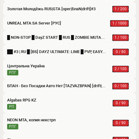
Золотая Молодёжь RUS|GTA [oper|БпаN|drift]#3
1 / 200
UNREAL MTA:SA Server [РУС]
1 / 1000
█ NON-STOP █ DayZ START █ RUS █ ZOMBIE MUTANTS PVP DM RACE RUENTRBSTOPINFECT
1 / 100
██ #3 | RU █ [BS] DAYZ ULTIMATE: LIME █ PVP, EASY, LOOT X3, EASY ZOMBIE, 186 VEHICLE
0 / 80
Центральна Україна
2 / 100
РПГ
БПАН - Без Посадки Авто Нет [TAZVAZBPAN] [drift|rp|опер]
0 / 100
Algabas RPG KZ
0 / 90
РП
NEON MTA, копия некстрп
0 / 90
РПГ