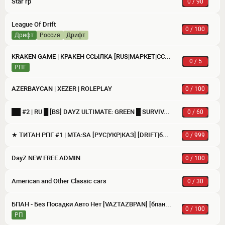
Star rp
0 / 90
League Of Drift
0 / 100
Дрифт
россия
дрифт
KRAKEN GAME | КРАКЕН ССЫЛКА [RUS|МАРКЕТ|ССЫЛКА|ЗЕРКАЛО]
0 / 5
РПГ
AZERBAYCAN | XEZER | ROLEPLAY
0 / 100
██ #2 | RU █ [BS] DAYZ ULTIMATE: GREEN █ SURVIVAL, LOOT X2, MEDIUM ZOMBIE, 136 VEHICLE
0 / 60
★ ТИТАН РПГ #1 | MTA:SA [РУС|УКР|КАЗ] [DRIFT|бпан|radm,bpan,cc,titan]
0 / 999
DayZ NEW FREE ADMIN
0 / 100
American and Other Classic cars
0 / 30
БПАН - Без Посадки Авто Нет [VAZTAZBPAN] [бпан,oper,drift]
0 / 100
РП