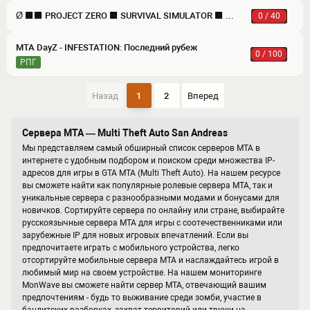
Ø ⬛⬛ PROJECT ZERO ⬛ SURVIVAL SIMULATOR ⬛ BUILD CRAFT ZOMBIE DAYZ
0 / 40
MTA DayZ - INFESTATION: Последний рубеж
0 / 100
РПГ
Назад
1
2
Вперед
Сервера МТА — Multi Theft Auto San Andreas
Мы представляем самый обширный список серверов MTA в
интернете с удобным подбором и поиском среди множества IP-
адресов для игры в GTA MTA (Multi Theft Auto). На нашем ресурсе
вы сможете найти как популярные ролевые сервера MTA, так и
уникальные сервера с разнообразными модами и бонусами для
новичков. Сортируйте сервера по онлайну или стране, выбирайте
русскоязычные сервера MTA для игры с соотечественниками или
зарубежные IP для новых игровых впечатлений. Если вы
предпочитаете играть с мобильного устройства, легко
отсортируйте мобильные сервера MTA и наслаждайтесь игрой в
любимый мир на своем устройстве. На нашем мониторинге
MonWave вы сможете найти сервер MTA, отвечающий вашим
предпочтениям - будь то выживание среди зомби, участие в