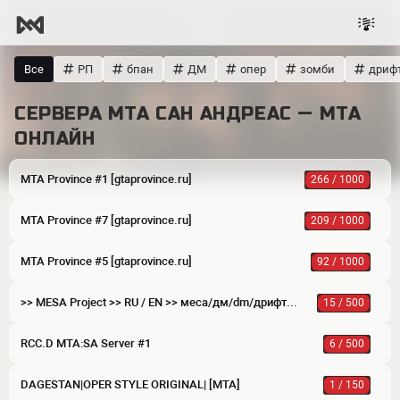
Все
РП
бпан
ДМ
опер
зомби
дриф
СЕРВЕРА МТА САН АНДРЕАС — MTA
ОНЛАЙН
MTA Province #1 [gtaprovince.ru]
266 / 1000
MTA Province #7 [gtaprovince.ru]
209 / 1000
MTA Province #5 [gtaprovince.ru]
92 / 1000
>> MESA Project >> RU / EN >> меса/дм/dm/дрифт/drift/рп/rp >>
15 / 500
RCC.D MTA:SA Server #1
6 / 500
DAGESTAN|OPER STYLE ORIGINAL| [MTA]
1 / 150