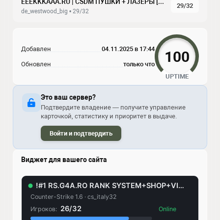
EEEKKKAAA.RU | CSDM ПУШKИ + ЛA3EPЫ [LVL+VIP]
29/32
de_westwood_big • 29/32
Добавлен
04.11.2025 в 17:44
100
Обновлен
только что
UPTIME
Это ваш сервер?
Подтвердите владение — получите управление
карточкой, статистику и приоритет в выдаче.
Войти и подтвердить
Виджет для вашего сайта