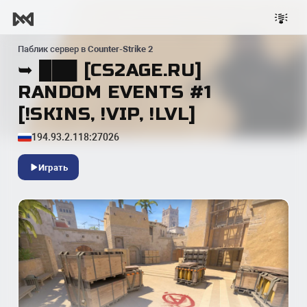
Паблик сервер в
Counter-Strike 2
➥ ███ [CS2AGE.RU]
RANDOM EVENTS #1
[!SKINS, !VIP, !LVL]
194.93.2.118:27026
Играть