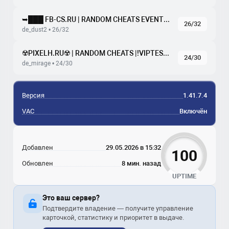
➥███ FB-CS.RU | RANDOM CHEATS EVENTS DUST2
26/32
de_dust2 • 26/32
☢️PIXELH.RU☢️ | RANDOM CHEATS |!VIPTEST !SKINS !WS !GLO
24/30
de_mirage • 24/30
Версия
1.41.7.4
VAC
Включён
Добавлен
29.05.2026 в 15:32
100
Обновлен
8 мин. назад
UPTIME
Это ваш сервер?
Подтвердите владение — получите управление
карточкой, статистику и приоритет в выдаче.