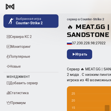
Выбранная игра
сервер в
Counter-Strike 2
Counter-Strike 2
🔥 MEAT.GG 
SANDSTONE
Сервера КС 2
37.230.228.98:27022
Мониторинг
Играть
Популярные
Новые
Сервер 🔥 MEAT.GG | SA
2 мода . С низким пинго
МЕНЕДЖМЕНТ
игрока из 40 возможных. 
Добавить сервер
Статистика
Премиум