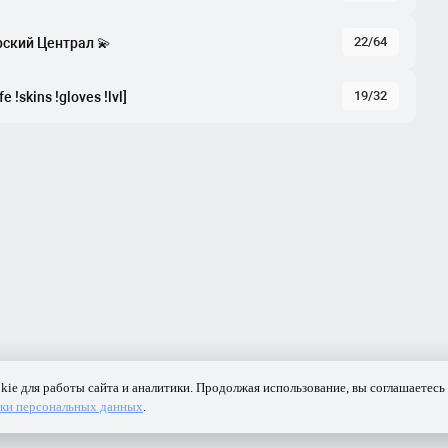
22/64
рский Централ 💫
19/32
e !skins !gloves !lvl]