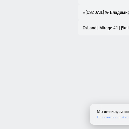
⭐[CS2 JAIL] 💫 Владими
CsLand | Mirage #1 | [!knif