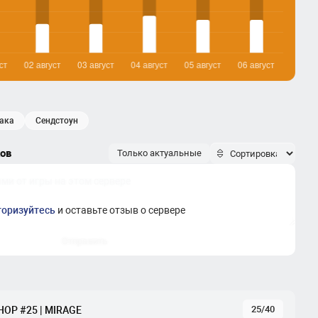
вака
сендстоун
ков
Только актуальные
торизуйтесь
и оставьте отзыв о сервере
Отправить
25/40
BHOP #25 | MIRAGE