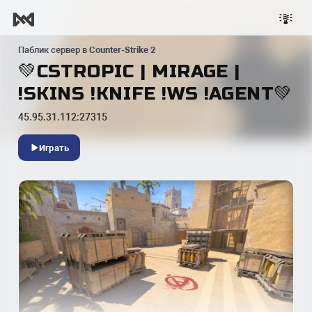
Паблик сервер в
Counter-Strike 2
💚CSTROPIС | MIRAGE |
!SKINS !KNIFE !WS !AGENT💚
45.95.31.112:27315
Играть