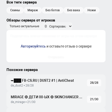
Все теги сервера
скины
мираж
без ботов
без вака
ножи
Обзоры сервера от игроков
Только актуальные
Авторизуйтесь
и оставьте отзыв о сервере
Отправить
Похожие сервера
➥███ FB-CS.RU | DUST2 #1 | AntiCheat
28/28
de_dust2 • 28/28
MIRAGE 🔴 ДЕTИ 00-ЫX 🔴 SKINCHANGER + SHOP + RANKS 🔥
21/30
de_mirage • 21/30