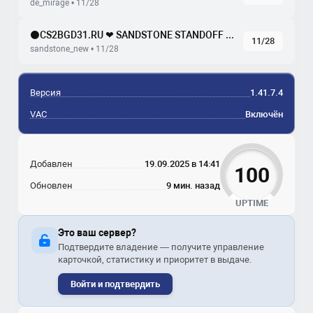
de_mirage • 11/28
⚫CS2BGD31.RU ❤ SANDSTONE STANDOFF️ [!VIPTEST,!SKINS]
11/28
sandstone_new • 11/28
Версия
1.41.7.4
VAC
Включён
Добавлен
19.09.2025 в 14:41
100
Обновлен
9 мин. назад
UPTIME
Это ваш сервер?
Подтвердите владение — получите управление
карточкой, статистику и приоритет в выдаче.
Войти и подтвердить