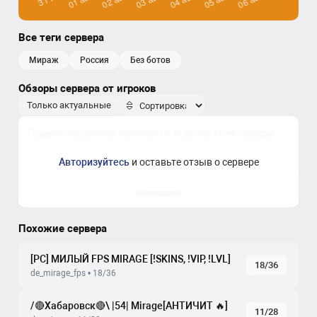
Все теги сервера
мираж
россия
без ботов
Обзоры сервера от игроков
Только актуальные
Авторизуйтесь
и оставьте отзыв о сервере
Отправить
Похожие сервера
[РС] МИЛЫЙ FPS MIRAGE [!SKINS, !VIP, !LVL]
18/36
de_mirage_fps • 18/36
/🔴Хабаровск🔴\ |54| Mirage[AHTИЧИT 🔥]
11/28