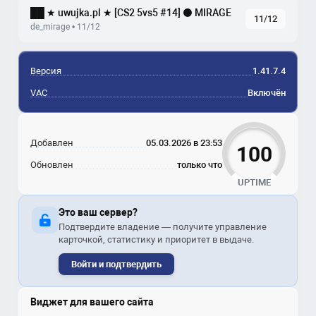
██ ★ uwujka.pl ★ [CS2 5vs5 #14] ⚫ MIRAGE
11/12
de_mirage • 11/12
Версия
1.41.7.4
VAC
Включён
Добавлен
05.03.2026 в 23:53
100
Обновлен
только что
UPTIME
Это ваш сервер?
Подтвердите владение — получите управление
карточкой, статистику и приоритет в выдаче.
Войти и подтвердить
Виджет для вашего сайта