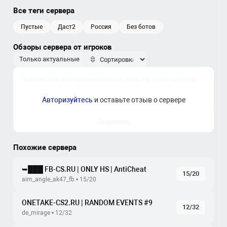
Все теги сервера
пустые
даст2
россия
без ботов
Обзоры сервера от игроков
Только актуальные
Авторизуйтесь
и оставьте отзыв о сервере
Отправить
Похожие сервера
➥███ FB-CS.RU | ONLY HS | AntiCheat
15/20
aim_angle_ak47_fb • 15/20
ONETAKE-CS2.RU | RANDOM EVENTS #9
12/32
de_mirage • 12/32