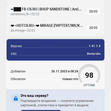
➥███ FB-CS.RU | BHOP SANDSTONE | AntiCheat
22/22
sandstone_fb • 22/22
❤️⭐HOTCS.RU⭐❤️ MIRAGE [!VIPTEST,!WS,!KNIFE]
22/22
de_mirage • 22/22
Версия
1.41.7.4
VAC
Включён
Добавлен
26.11.2023 в 08:24
98
Обновлен
только что
UPTIME
Это ваш сервер?
Подтвердите владение — получите управление
карточкой, статистику и приоритет в выдаче.