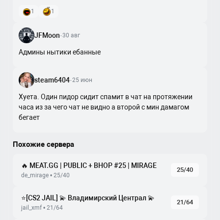
1
1
JFMoon
·
30 авг
Админы нытики ебанные
steam6404
·
25 июн
Хуета. Один пидор сидит спамит в чат на протяжении
часа из за чего чат не видно а второй с мин дамагом
бегает
Похожие сервера
🔥 MEAT.GG | PUBLIC + BHOP #25 | MIRAGE
25/40
de_mirage • 25/40
⭐[CS2 JAIL] 💫 Владимирский Централ 💫
21/64
jail_xmf • 21/64