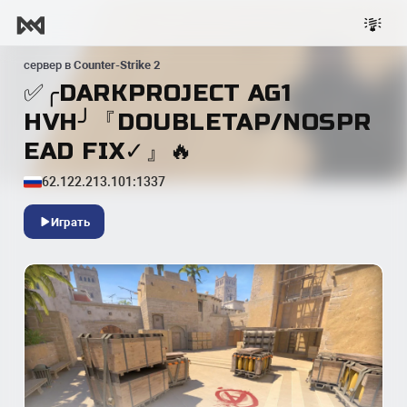
сервер в
Counter-Strike 2
✅╭DARKPROJECT AG1
HVH╯『DOUBLETAP/NOSPR
EAD FIX✓』🔥
62.122.213.101:1337
Играть