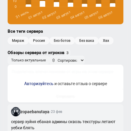
Все теги сервера
мираж
россия
без ботов
без вака
хвх
Обзоры сервера от игроков
3
Только актуальные
Авторизуйтесь
и оставьте отзыв о сервере
Отправить
zopaebanutaya
·
23 фев
сервер хуйня ебаная админы сквозь текстуры летают
уебки блять