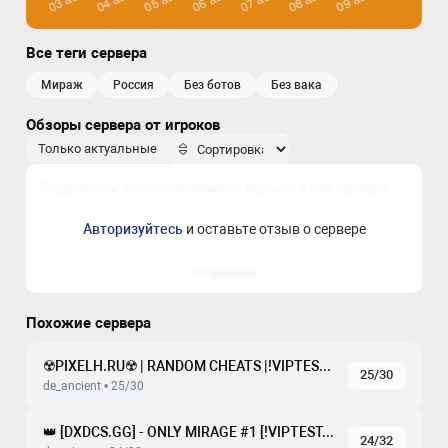
Все теги сервера
мираж
россия
без ботов
без вака
Обзоры сервера от игроков
Только актуальные
Авторизуйтесь
и оставьте отзыв о сервере
Отправить
Похожие сервера
☢️PIXELH.RU☢️ | RANDOM CHEATS |!VIPTEST !SKINS !WS !GLO
25/30
de_ancient • 25/30
👑 [DXDCS.GG] - ONLY MIRAGE #1 [!VIPTEST, FREE !SKINS]
24/32