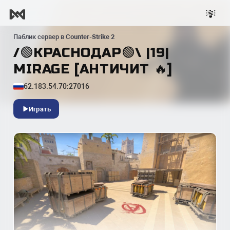
Паблик сервер в
Counter-Strike 2
/🟢КРАСНОДАР🟢\ |19|
MIRAGE [AHTИЧИT 🔥]
62.183.54.70:27016
Играть