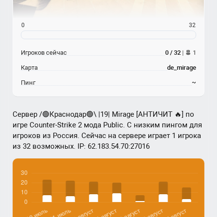
0
32
Игроков сейчас
0 / 32
|
1
Карта
de_mirage
Пинг
~
Сервер /🟢Краснодар🟢\ |19| Mirage [AHTИЧИT 🔥] по
игре Counter-Strike 2 мода Public. С низким пингом для
игроков из Россия. Сейчас на сервере играет 1 игрока
из 32 возможных. IP: 62.183.54.70:27016