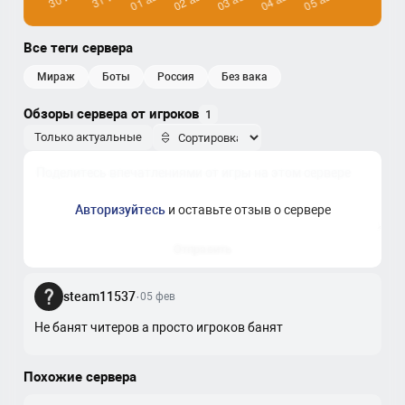
Все теги сервера
мираж
боты
россия
без вака
Обзоры сервера от игроков
1
Только актуальные
Авторизуйтесь
и оставьте отзыв о сервере
Отправить
steam11537
·
05 фев
Не банят читеров а просто игроков банят
Похожие сервера