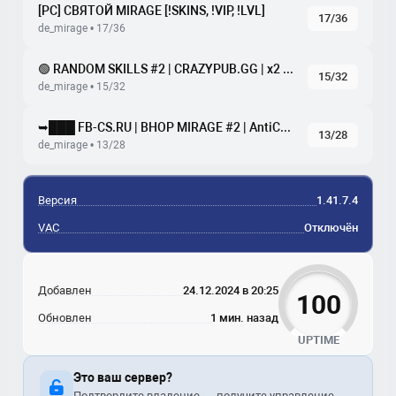
[РС] СВЯТОЙ MIRAGE [!SKINS, !VIP, !LVL]
17/36
de_mirage • 17/36
🟢 RANDOM SKILLS #2 | CRAZYPUB.GG | x2 DROP SKINS
15/32
de_mirage • 15/32
➥███ FB-CS.RU | BHOP MIRAGE #2 | AntiCheat
13/28
de_mirage • 13/28
Версия
1.41.7.4
VAC
Отключён
Добавлен
24.12.2024 в 20:25
100
Обновлен
1 мин. назад
UPTIME
Это ваш сервер?
Подтвердите владение — получите управление