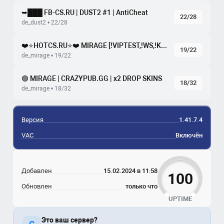
➥███ FB-CS.RU | DUST2 #1 | AntiCheat
22/28
de_dust2 • 22/28
❤️⭐HOTCS.RU⭐❤️ MIRAGE [!VIPTEST,!WS,!KNIFE]
19/22
de_mirage • 19/22
🟢 MIRAGE | CRAZYPUB.GG | x2 DROP SKINS
18/32
de_mirage • 18/32
Версия
1.41.7.4
VAC
Включён
Добавлен
15.02.2024 в 11:58
100
Обновлен
только что
UPTIME
Это ваш сервер?