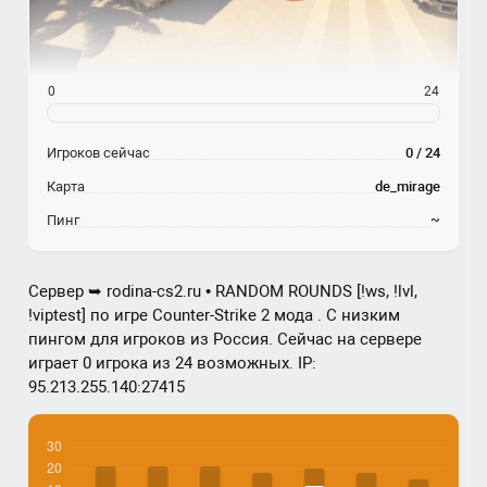
0
24
Игроков сейчас
0 / 24
Карта
de_mirage
Пинг
~
Сервер ➥ rodina-cs2.ru • RANDOM ROUNDS [!ws, !lvl,
!viptest] по игре Counter-Strike 2 мода . С низким
пингом для игроков из Россия. Сейчас на сервере
играет 0 игрока из 24 возможных. IP:
95.213.255.140:27415