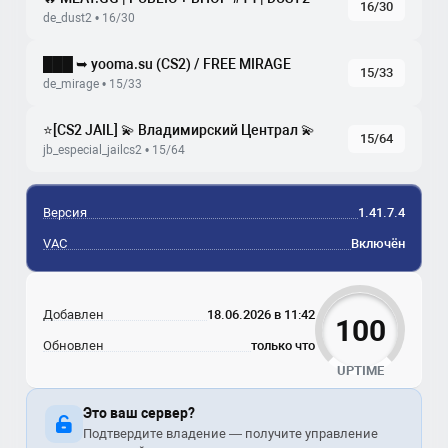
16/30
de_dust2 • 16/30
███ ➥ yooma.su (CS2) / FREE MIRAGE
15/33
de_mirage • 15/33
⭐[CS2 JAIL] 💫 Владимирский Централ 💫
15/64
jb_especial_jailcs2 • 15/64
Версия
1.41.7.4
VAC
Включён
Добавлен
18.06.2026 в 11:42
100
Обновлен
только что
UPTIME
Это ваш сервер?
Подтвердите владение — получите управление