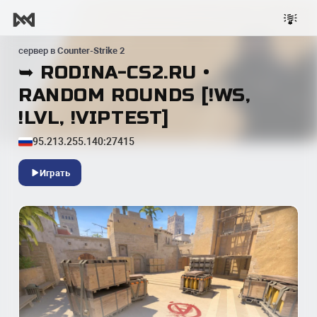
сервер в
Counter-Strike 2
➥ RODINA-CS2.RU •
RANDOM ROUNDS [!WS,
!LVL, !VIPTEST]
95.213.255.140:27415
Играть