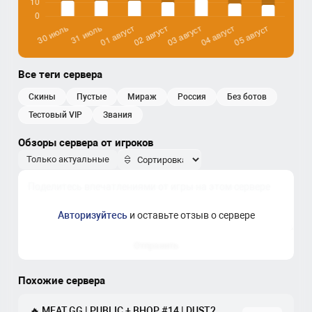
Все теги сервера
скины
пустые
мираж
россия
без ботов
Тестовый VIP
звания
Обзоры сервера от игроков
Только актуальные
Авторизуйтесь
и оставьте отзыв о сервере
Отправить
Похожие сервера
🔥 MEAT.GG | PUBLIC + BHOP #14 | DUST2