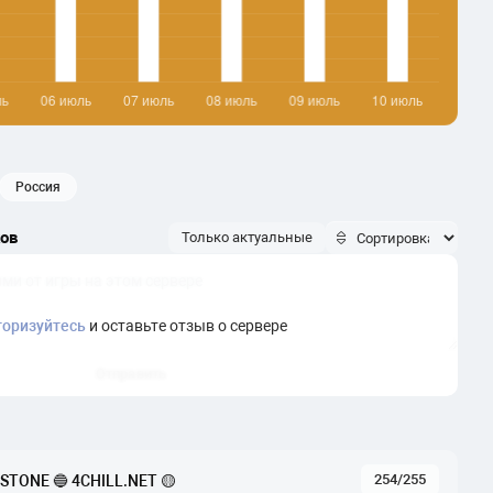
россия
ков
Только актуальные
торизуйтесь
и оставьте отзыв о сервере
Отправить
254/255
TONE 🔵 4CHILL.NET 🟡