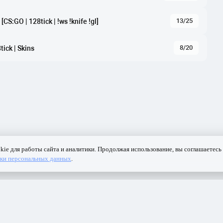
13/25
S:GO | 128tick | !ws !knife !gl]
8/20
ick | Skins