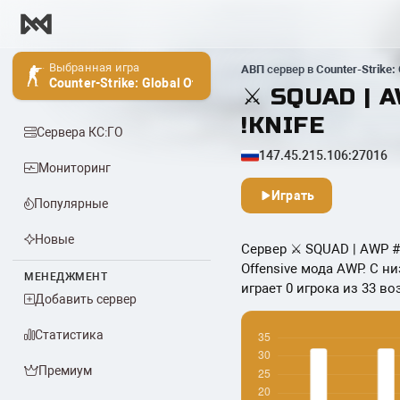
Выбранная игра
АВП
сервер в
Counter-Strike: 
Counter-Strike: Global Offensive
️⚔️ SQUAD | 
!KNIFE
Сервера КС:ГО
147.45.215.106:27016
Мониторинг
Играть
Популярные
Новые
Сервер ️⚔️ SQUAD | AWP #
Offensive мода AWP. С н
МЕНЕДЖМЕНТ
играет 0 игрока из 33 во
Добавить сервер
Статистика
Премиум