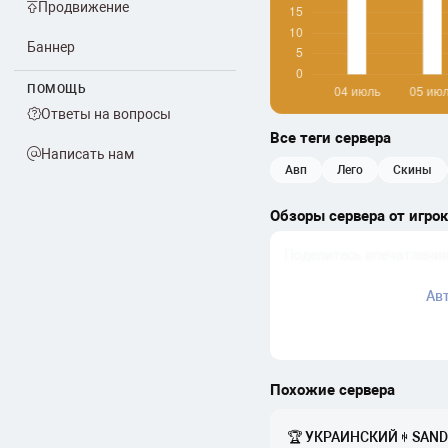
Продвижение
Баннер
ПОМОЩЬ
Ответы на вопросы
Все теги сервера
Написать нам
авп
лего
скины
Обзоры сервера от игро
Ав
Похожие сервера
🏆 УКРАИНСКИЙ ꑭ SANDS