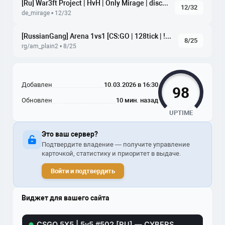
[Ru] War3ft Project | HvH | Only Mirage | discord.gg/Q9CMAfJK9v
12/32
de_mirage • 12/32
[RussianGang] Arena 1vs1 [CS:GO | 128tick | !ws !knife !gl]
8/25
rg/am_plain2 • 8/25
Добавлен
10.03.2026 в 16:30
98
Обновлен
10 мин. назад
UPTIME
Это ваш сервер?
Подтвердите владение — получите управление
карточкой, статистику и приоритет в выдаче.
Войти и подтвердить
Виджет для вашего сайта