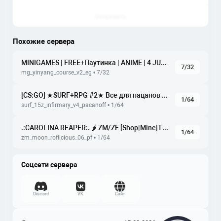
Отправить
Похожие сервера
MINIGAMES | FREE+Паутинка | ANIME | 4 JUMP |
7/32
mg_yinyang_course_v2_eg • 7/32
[CS:GO] ★SURF+RPG #2★ Bce для пaцaнoв [PACANOFF.RU]
1/64
surf_15z_infirmary_v4_pacanoff • 1/64
.:CAROLINA REAPER:. 🌶️ ZM/ZE [Shop|Mine|Turret|Bazooka]
1/64
zm_moon_roflicious_06_pf • 1/64
Соцсети сервера
Discord
VK
Сайт