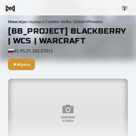
Мини игры
сервер в
Counter-Strike: Global Offensive
[BB_PROJECT] BLACKBERRY
| WCS | WARCRAFT
45.95.31.202:27015
Играть