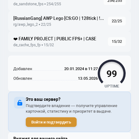
254/255
de_sandstone_fps • 254/255
[RussianGang] AWP Lego [CS:GO | 128tick | !ws !knife !gl]
22/25
rg/awp_lego_2 • 22/25
❤️ FAMILY PROJECT | PUBLIC FPS+ | CASE
15/32
de_cache_fps_fp • 15/32
Добавлен
20.01.2024 в 11:27
99
Обновлен
13.05.2026
UPTIME
Это ваш сервер?
Подтвердите владение — получите управление
карточкой, статистику и приоритет в выдаче.
Войти и подтвердить
Виджет для вашего сайта