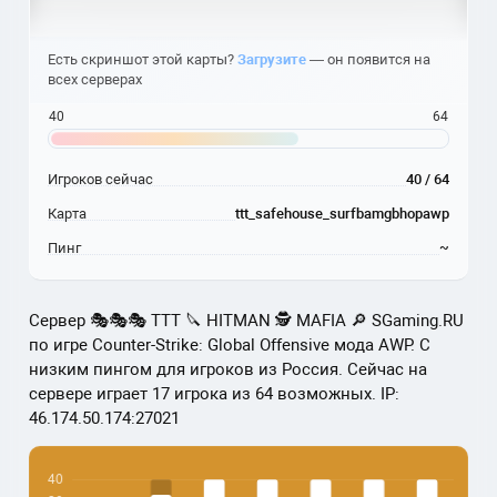
Есть скриншот этой карты?
Загрузите
— он появится на
всех серверах
40
64
Игроков сейчас
40 / 64
Карта
ttt_safehouse_surfbamgbhopawp
Пинг
~
Сервер 🎭🎭🎭 TTT 🔪 HITMAN 🕵️ MAFIA 🔎 SGaming.RU
по игре Counter-Strike: Global Offensive мода AWP. С
низким пингом для игроков из Россия. Сейчас на
сервере играет 17 игрока из 64 возможных. IP:
46.174.50.174:27021