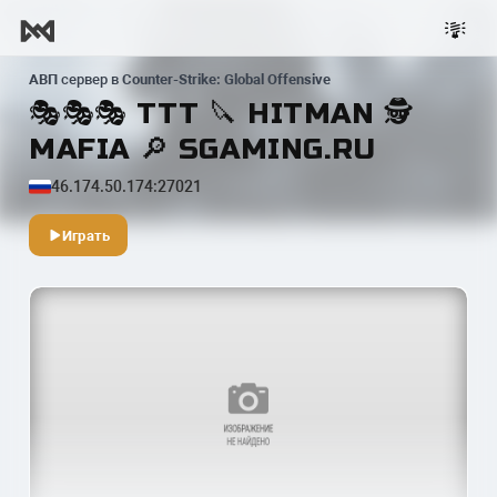
АВП
сервер в
Counter-Strike: Global Offensive
🎭🎭🎭 TTT 🔪 HITMAN 🕵️
MAFIA 🔎 SGAMING.RU
46.174.50.174:27021
Играть