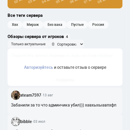
Все теги сервера
хвх
мираж
без вака
пустые
россия
Обзоры сервера от игроков
4
Только актуальные
Авторизуйтесь
и оставьте отзыв о сервере
Отправить
steam7597
·
13 авг
Забанили за то что админчика убил))) хавхыхыавпхфп
bibble
·
03 июл