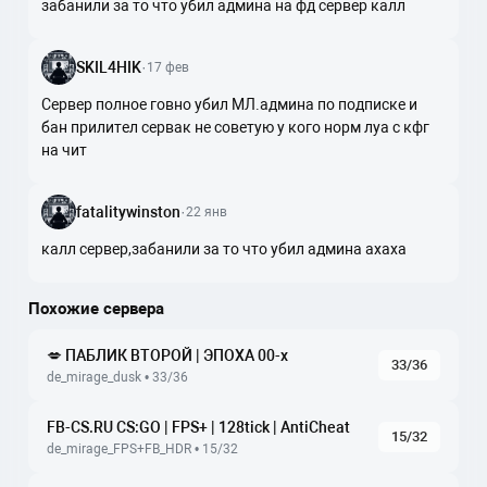
забанили за то что убил админа на фд сервер калл
SKIL4HIK
·
17 фев
Сервер полное говно убил МЛ.админа по подписке и
бан прилител сервак не советую у кого норм луа с кфг
на чит
fatalitywinston
·
22 янв
калл сервер,забанили за то что убил админа ахаха
Похожие сервера
💋 ПАБЛИК ВТОРОЙ | ЭПОХА 00-х
33/36
de_mirage_dusk • 33/36
FB-CS.RU CS:GO | FPS+ | 128tick | AntiCheat
15/32
de_mirage_FPS+FB_HDR • 15/32