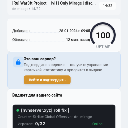
[Ru] War3ft Project | HvH | Only Mirage | discord.gg/Q9CMAfJK9v
14/32
de_mirage • 14/32
Добавлен
28.01.2024 в 09:05
100
Обновлен
12 мин. назад
UPTIME
Это ваш сервер?
Подтвердите владение — получите управление
карточкой, статистику и приоритет в выдаче.
Войти и подтвердить
Виджет для вашего сайта