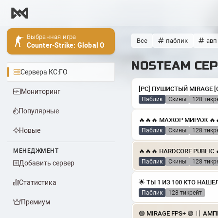
Выбранная игра
Все
паблик
авп
Counter-Strike: Global Offensive
NOSTEAM СЕР
Сервера КС:ГО
Мониторинг
Паблик
скины
128 тикр
Популярные
Новые
Паблик
скины
128 тикр
МЕНЕДЖМЕНТ
Паблик
скины
128 тикр
Добавить сервер
Статистика
Паблик
128 тикрейт
Премиум