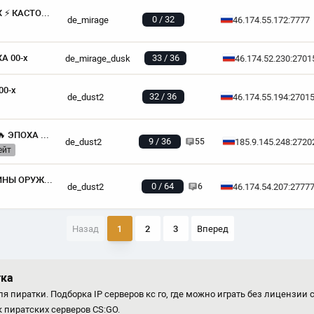
X E N Z O N E | ПАБЛИК С ВХ ⚡ КАСТОМ !WS ⚡
0 / 32
de_mirage
46.174.55.172:7777
А 00-х
33 / 36
de_mirage_dusk
46.174.52.230:2701
00-x
32 / 36
de_dust2
46.174.55.194:2701
🔥🔥🔥 ЭКСТРА ДАСТ 🔥🔥🔥 ЭПОХА 00-x
9 / 36
de_dust2
185.9.145.248:2720
55
ейт
ДЕТИ 90-X #1 [PUBLIC] |СКИНЫ ОРУЖИЯ|
0 / 64
de_dust2
46.174.54.207:2777
6
Назад
1
2
3
Вперед
тка
я пиратки. Подборка IP серверов кс го, где можно играть без лицензии 
 пиратских серверов CS:GO.