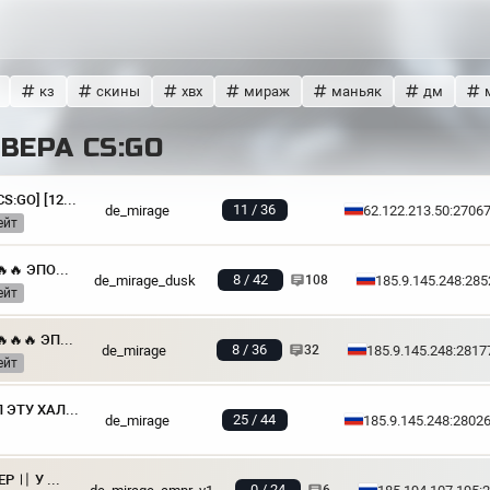
кз
скины
хвх
мираж
маньяк
дм
ВЕРА CS:GO
[РС] ПУШИСТЫЙ MIRAGE [CS:GO] [128 TIC, !SKINS, !VIP, !LVL]
11 / 36
de_mirage
62.122.213.50:2706
ейт
🔥🔥🔥 МАЖОР МИРАЖ 🔥🔥🔥 ЭПОХА 00-x
8 / 42
de_mirage_dusk
185.9.145.248:285
108
ейт
🔥🔥🔥 HARDCORE PUBLIC 🔥🔥🔥 ЭПОХА 00-x
8 / 36
de_mirage
185.9.145.248:2817
32
ейт
🌟 ТЫ 1 ИЗ 100 КТО НАШЕЛ ЭТУ ХАЛЯВУ 🌟
25 / 44
de_mirage
185.9.145.248:2802
🟢 MIRAGE FPS+ 🟢 〢 АМПЕР 〢 У НАС ВАЙП
0 / 24