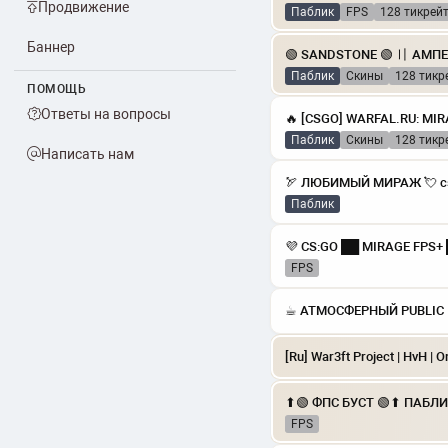
Продвижение
Паблик
FPS
128 тикрей
Баннер
Паблик
скины
128 тикр
ПОМОЩЬ
Ответы на вопросы
Паблик
скины
128 тикр
Написать нам
🏹 ЛЮБИМЫЙ МИРАЖ 💘 cs
Паблик
FPS
FPS