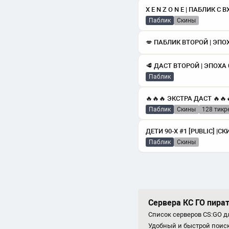
Паблик
скины
💋 ПАБЛИК ВТОРОЙ | ЭПОХ
🥩 ДАСТ ВТОРОЙ | ЭПОХА 
Паблик
Паблик
скины
128 тикр
Паблик
скины
Сервера КС ГО пира
Список серверов CS:GO дл
Удобный и быстрой поиск