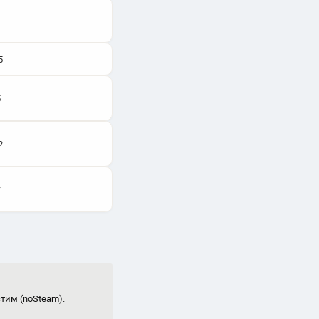
5
5
2
7
стим (noSteam).