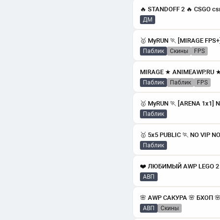
🔥 STANDOFF 2 🔥 CSGO cs
ДМ
Паблик
скины
FPS
Паблик
паблик
FPS
Паблик
🥇 5x5 PUBLIC 🏃 NO VIP 
Паблик
АВП
АВП
скины