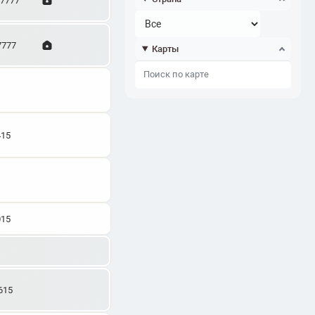
27777
7777
Карты
415
015
615