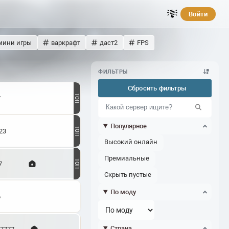
Войти
мини игры
варкрафт
даст2
FPS
ФИЛЬТРЫ
Сбросить фильтры
7
Популярное
23
Высокий онлайн
Премиальные
7
Скрыть пустые
По моду
6
Страна