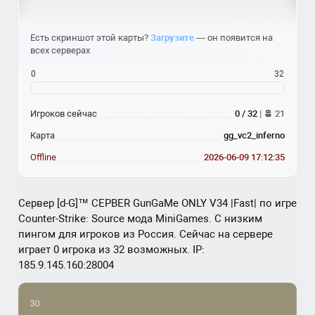
Есть скриншот этой карты?
Загрузите
— он появится на
всех серверах
0
32
Игроков сейчас
0 / 32
|
21
Карта
gg_vc2_inferno
Offline
2026-06-09 17:12:35
Сервер [d-G]™ СЕРВЕR GunGaMe ONLY V34 |Fast| по игре
Counter-Strike: Source мода MiniGames. С низким
пингом для игроков из Россия. Сейчас на сервере
играет 0 игрока из 32 возможных. IP:
185.9.145.160:28004