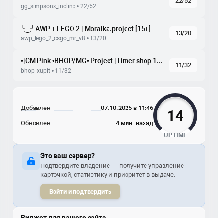
22/52
gg_simpsons_inclinc • 22/52
╰‿╯ AWP + LEGO 2 | Moralka.project [15+]
13/20
awp_lego_2_csgo_mr_v8 • 13/20
•|CM Pink •BHOP/MG• Project |Timer shop 100tick|•
11/32
bhop_xupit • 11/32
Добавлен
07.10.2025 в 11:46
14
Обновлен
4 мин. назад
UPTIME
Это ваш сервер?
Подтвердите владение — получите управление
карточкой, статистику и приоритет в выдаче.
Войти и подтвердить
Виджет для вашего сайта