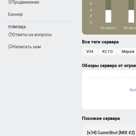
Продвижение
Баннер
ПОМОЩЬ
Ответы на вопросы
Все теги сервера
Написать нам
v34
КС ГО
мираж
Обзоры сервера от игро
Ав
Похожие сервера
[v34] GameShot [MIX #2]