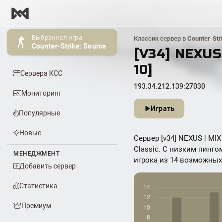
Выбранная игра
Классик сервер в
Counter-Str
Counter-Strike: Source
[V34] NEXUS
10]
Сервера КСС
193.34.212.139:27030
Мониторинг
Играть
Популярные
Новые
Сервер [v34] NEXUS | MIX 
Classic. С низким пинго
МЕНЕДЖМЕНТ
игрока из 14 возможных. 
Добавить сервер
Статистика
Премиум