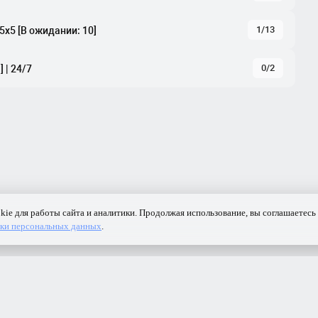
1/13
 5x5 [В ожидании: 10]
0/2
 | 24/7