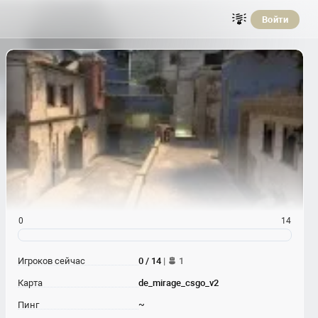
Войти
0
14
Игроков сейчас
0 / 14
|
1
Карта
de_mirage_csgo_v2
Пинг
~