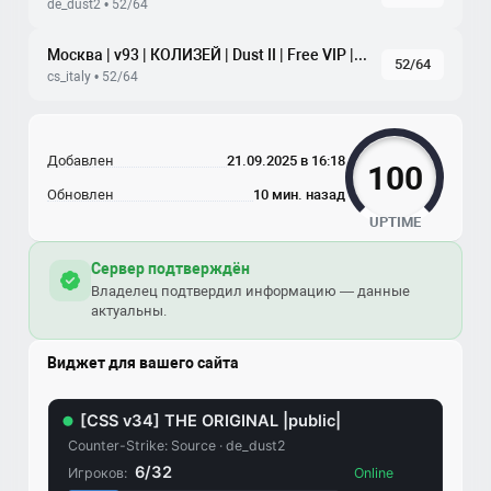
de_dust2 • 52/64
Москва | v93 | КОЛИЗЕЙ | Dust II | Free VIP | tickrate 100
52/64
cs_italy • 52/64
Добавлен
21.09.2025 в 16:18
100
Обновлен
10 мин. назад
UPTIME
Сервер подтверждён
Владелец подтвердил информацию — данные
актуальны.
Виджет для вашего сайта