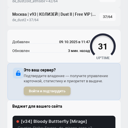
de_dust2old_atmsibir • 42/64
Москва | v93 | КОЛИЗЕЙ | Dust II | Free VIP | tickrate 100
37/64
de_dust2 • 37/64
Добавлен
09.10.2025 в 11:47
31
Обновлен
3 мин. назад
UPTIME
Это ваш сервер?
Подтвердите владение — получите управление
карточкой, статистику и приоритет в выдаче.
Войти и подтвердить
Виджет для вашего сайта