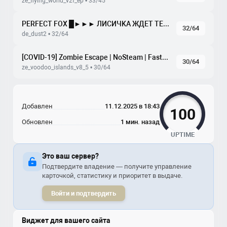
ze_flying_world_v2f_ep • 33/45
PERFECT FOX █►►► ЛИCИЧKA ЖДET TEБЯ ◄◄◄█
32/64
de_dust2 • 32/64
[COVID-19] Zombie Escape | NoSteam | FastDL
30/64
ze_voodoo_islands_v8_5 • 30/64
Добавлен
11.12.2025 в 18:43
100
Обновлен
1 мин. назад
UPTIME
Это ваш сервер?
Подтвердите владение — получите управление
карточкой, статистику и приоритет в выдаче.
Войти и подтвердить
Виджет для вашего сайта