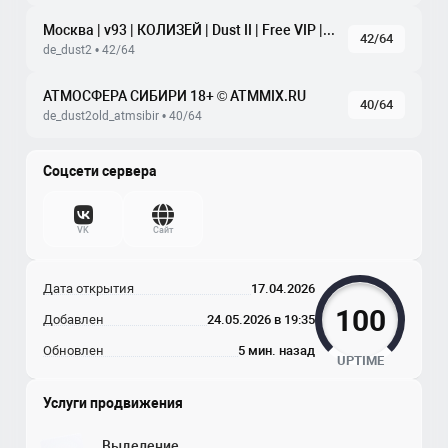
Москва | v93 | КОЛИЗЕЙ | Dust II | Free VIP | tickrate 100
42/64
de_dust2 • 42/64
АТМОСФЕРА СИБИРИ 18+ © ATMMIX.RU
40/64
de_dust2old_atmsibir • 40/64
Соцсети сервера
VK
Сайт
Дата открытия
17.04.2026
100
Добавлен
24.05.2026 в 19:35
Обновлен
5 мин. назад
UPTIME
Услуги продвижения
Выделение