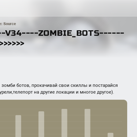
e: Source
---V34----ZOMBIE_BOTS------
>>>>>>
 зомби ботов, прокачивай свои скиллы и постарайся
урели,телепорт на другие локации и многое другое).