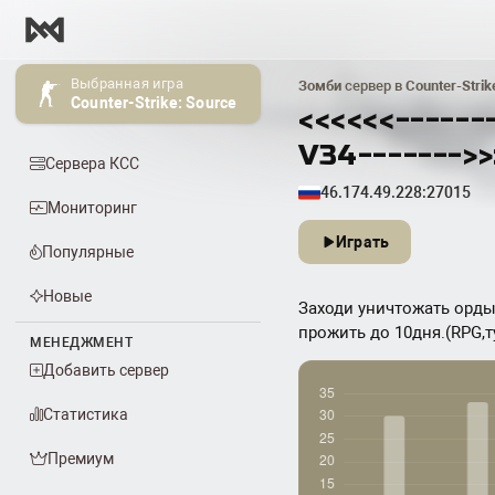
Выбранная игра
Зомби
сервер в
Counter-Strik
Counter-Strike: Source
<<<<<<-----
V34------->>
Сервера КСС
46.174.49.228:27015
Мониторинг
Играть
Популярные
Новые
Заходи уничтожать орды
прожить до 10дня.(RPG,т
МЕНЕДЖМЕНТ
Добавить сервер
Статистика
Премиум