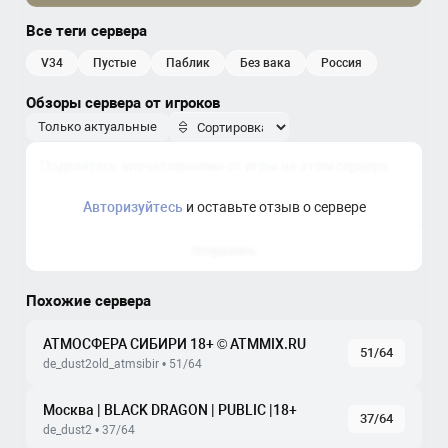
Все теги сервера
v34
пустые
паблик
без вака
россия
Обзоры сервера от игроков
Только актуальные
Авторизуйтесь
и оставьте отзыв о сервере
Отправить
Похожие сервера
АТМОСФЕРА СИБИРИ 18+ © ATMMIX.RU
51/64
de_dust2old_atmsibir • 51/64
Москва | BLACK DRAGON | PUBLIC |18+
37/64
de_dust2 • 37/64