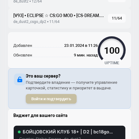
de_dust2 • 12/64
[V93] • ECLIPSE ☆ CS:GO MOD • [CS-DREAM.RU]
11/64
de_dust2_csgo_dp2 • 11/64
Добавлен
23.01.2024 в 11:26
100
Обновлен
9 мин. назад
UPTIME
Это ваш сервер?
Подтвердите владение — получите управление
карточкой, статистику и приоритет в выдаче.
Войти и подтвердить
Виджет для вашего сайта