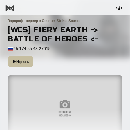
Варкрафт
сервер в
Counter-Strike: Source
[WCS] FIERY EARTH ->
BATTLE OF HEROES <-
46.174.55.43:27015
Играть