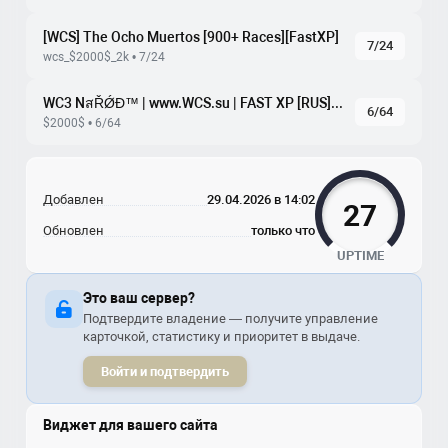
[WCS] The Ocho Muertos [900+ Races][FastXP]
7/24
wcs_$2000$_2k • 7/24
WC3 NสŘǾĐ™ | www.WCS.su | FAST XP [RUS] | many races
6/64
$2000$ • 6/64
Добавлен
29.04.2026 в 14:02
27
Обновлен
только что
UPTIME
Это ваш сервер?
Подтвердите владение — получите управление
карточкой, статистику и приоритет в выдаче.
Войти и подтвердить
Виджет для вашего сайта