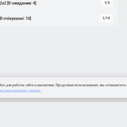
1/5
 2x2 [В ожидании: 4]
1/14
[В очікуванні: 10]