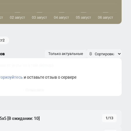
аст2
ков
Только актуальные
торизуйтесь
и оставьте отзыв о сервере
Отправить
1/13
 5x5 [В ожидании: 10]