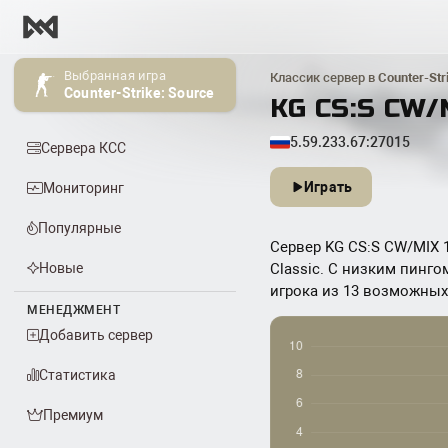
Выбранная игра
Классик сервер в
Counter-Str
Counter-Strike: Source
KG CS:S CW/
5.59.233.67:27015
Сервера КСС
Играть
Мониторинг
Популярные
Сервер KG CS:S CW/MIX 1 
Новые
Classic. С низким пинго
игрока из 13 возможных. 
МЕНЕДЖМЕНТ
Добавить сервер
Статистика
Премиум