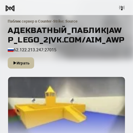
Паблик
сервер в
Counter-Strike: Source
АДЕКВАТНЫЙ_ПАБЛИК|AW
P_LEGO_2|VK.COM/AIM_AWP
62.122.213.247:27015
Играть