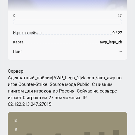
0
27
Игроков сейчас
0 / 27
Карта
awp_lego_2b
Пинг
~
Сервер
Адекватный_паблик|AWP_Lego_2|vk.com/aim_awp по
игре Counter-Strike: Source мода Public. С низким
пингом для игроков из Россия. Сейчас на сервере
играет 0 игрока из 27 возможных. IP:
62.122.213.247:27015