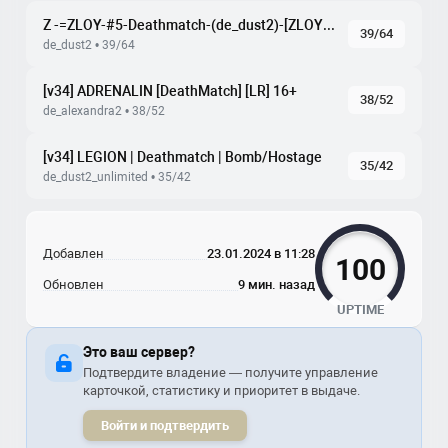
Z -=ZLOY-#5-Deathmatch-(de_dust2)-[ZLOYGAMES.COM]=-
39/64
de_dust2 • 39/64
[v34] ADRENALIN [DeathMatch] [LR] 16+
38/52
de_alexandra2 • 38/52
[v34] LEGION | Deathmatch | Bomb/Hostage
35/42
de_dust2_unlimited • 35/42
Добавлен
23.01.2024 в 11:28
100
Обновлен
9 мин. назад
UPTIME
Это ваш сервер?
Подтвердите владение — получите управление
карточкой, статистику и приоритет в выдаче.
Войти и подтвердить