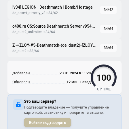
[v34] LEGION | Deathmatch | Bomb/Hostage
34/42
de_desert_atrocity_v3 • 34/42
c400.ru CS:Source Deathmatch Server v9540945
34/64
de_dust2_unlimited • 34/64
Z -=ZLOY-#5-Deathmatch-(de_dust2)-[ZLOYGAMES.COM]=-
33/64
de_dust2 • 33/64
Добавлен
23.01.2024 в 11:28
100
Обновлен
12 мин. назад
UPTIME
Это ваш сервер?
Подтвердите владение — получите управление
карточкой, статистику и приоритет в выдаче.
Войти и подтвердить