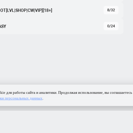
8/32
OT[LVL|SНОР|CW|VIP][18+]
0/24
EASY