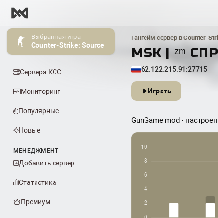
Выбранная игра
Гангейм сервер в
Counter-Str
Counter-Strike: Source
MSK | ᶻᵐ СП
62.122.215.91:27715
Сервера КСС
Играть
Мониторинг
Популярные
GunGame mod - настроен
Новые
МЕНЕДЖМЕНТ
Добавить сервер
Статистика
Премиум