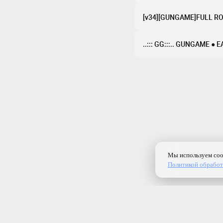
[v34][GUNGAME]FULL RO
..::: GG:::.. GUNGAME ● 