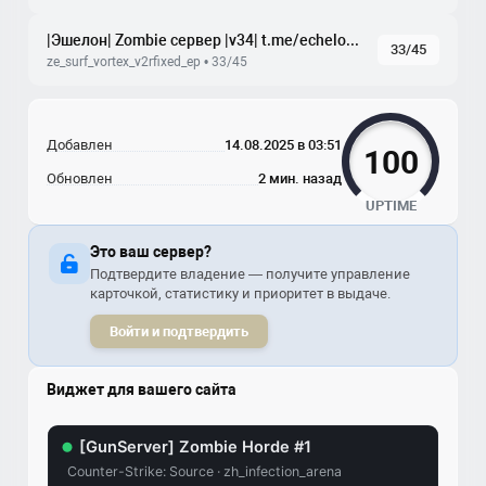
|Эшелон| Zombie сервер |v34| t.me/echelonproject |
33/45
ze_surf_vortex_v2rfixed_ep • 33/45
Добавлен
14.08.2025 в 03:51
100
Обновлен
2 мин. назад
UPTIME
Это ваш сервер?
Подтвердите владение — получите управление
карточкой, статистику и приоритет в выдаче.
Войти и подтвердить
Виджет для вашего сайта