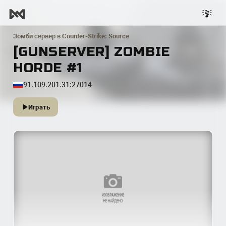
Зомби
сервер в
Counter-Strike: Source
[GUNSERVER] ZOMBIE
HORDE #1
91.109.201.31:27014
Играть