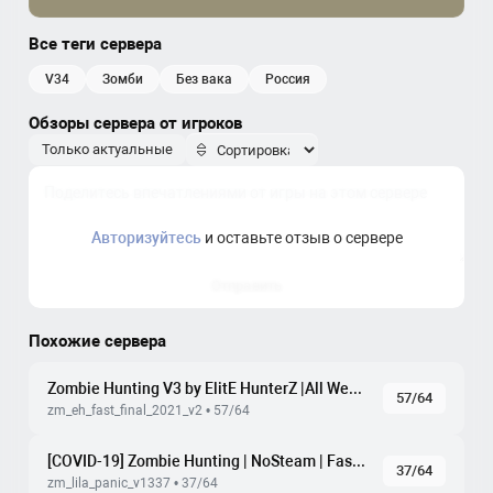
Все теги сервера
v34
зомби
без вака
россия
Обзоры сервера от игроков
Только актуальные
Авторизуйтесь
и оставьте отзыв о сервере
Отправить
Похожие сервера
Zombie Hunting V3 by ElitE HunterZ |All Weapons|Rank|Respawn
57/64
zm_eh_fast_final_2021_v2 • 57/64
[COVID-19] Zombie Hunting | NoSteam | FastDL
37/64
zm_lila_panic_v1337 • 37/64