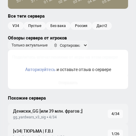
Все теги сервера
v34
пустые
без вака
россия
даст2
Обзоры сервера от игроков
Только актуальные
Авторизуйтесь
и оставьте отзыв о сервере
Отправить
Похожие сервера
Дениски_GG [или 39 млн. фрагов ;]
4/34
gg_yardwars_v3_sig • 4/34
[v34| ТЮРЬМА | F.B.I
1/26