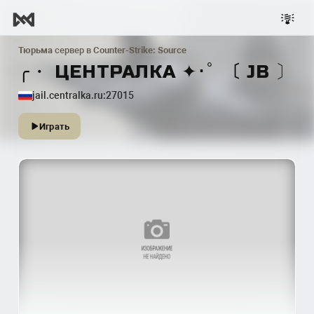
Тюрьма
сервер в
Counter-Strike: Source
╭・ ЦЕНТРАЛКА ✦･ﾟ 〔 JB 〕
jail.centralka.ru:27015
Играть