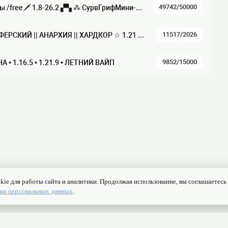
49742/50000
▚t en.cMsogiM▞ Награды /free🗡 1.8-26.2 ▞▚ ⁂ СурвГрифМини-ИгрыRolePlayАнархияMSO RPG, , , , ,
11517/2026
✞ ＦｕｎＴｉｍｅ ✞ ГРИФЕРСКИЙ || АНАРХИЯ || ХАРДКОР ☆ 1.21 — 1.16.5 ☆ Глобальное обновление, ВАЙП!
9852/15000
НА • 1.16.5 • 1.21.9 • ЛЕТНИЙ ВАЙП