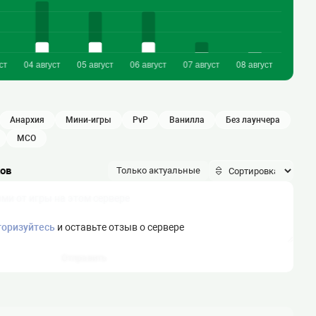
анархия
мини-игры
PvP
ванилла
без лаунчера
МСО
ков
Только актуальные
торизуйтесь
и оставьте отзыв о сервере
Отправить