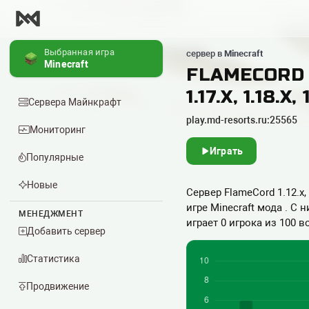
Выбранная игра
сервер в
Minecraft
Minecraft
FLAMECORD 1.12
1.17.X, 1.18.X, 
Сервера Майнкрафт
play.md-resorts.ru:25565
Мониторинг
Играть
Популярные
Новые
Сервер FlameCord 1.12.x, 1.1
игре Minecraft мода . С
МЕНЕДЖМЕНТ
играет 0 игрока из 100 во
Добавить сервер
Статистика
Продвижение