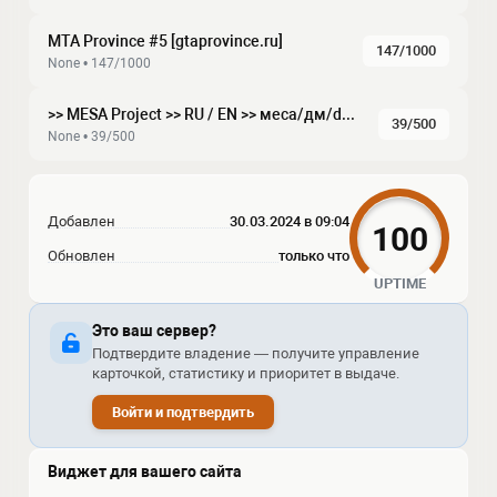
MTA Province #5 [gtaprovince.ru]
147/1000
None • 147/1000
>> MESA Project >> RU / EN >> меса/дм/dm/дрифт/drift/рп/rp >>
39/500
None • 39/500
Добавлен
30.03.2024 в 09:04
100
Обновлен
только что
UPTIME
Это ваш сервер?
Подтвердите владение — получите управление
карточкой, статистику и приоритет в выдаче.
Войти и подтвердить
Виджет для вашего сайта