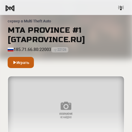
сервер в
Multi Theft Auto
MTA PROVINCE #1
[GTAPROVINCE.RU]
185.71.66.80:22003
22126
Играть