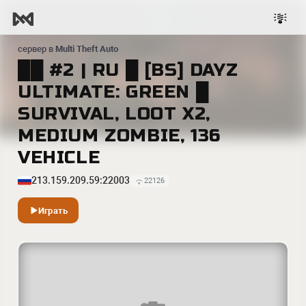
сервер в
Multi Theft Auto
██ #2 | RU █ [BS] DAYZ
ULTIMATE: GREEN █
SURVIVAL, LOOT X2,
MEDIUM ZOMBIE, 136
VEHICLE
213.159.209.59:22003
22126
Играть