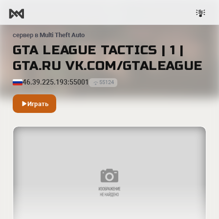
сервер в
Multi Theft Auto
GTA LEAGUE TACTICS | 1 |
GTA.RU VK.COM/GTALEAGUE
46.39.225.193:55001
55124
Играть