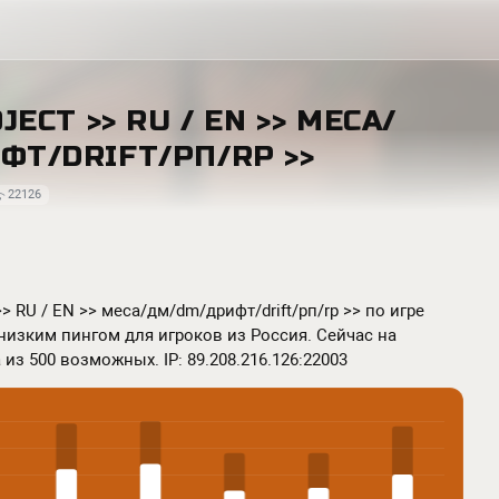
JECT >> RU / EN >> МЕСА/
Т/DRIFT/РП/RP >>
22126
> RU / EN >> меса/дм/dm/дрифт/drift/рп/rp >> по игре
С низким пингом для игроков из Россия. Сейчас на
 из 500 возможных. IP: 89.208.216.126:22003