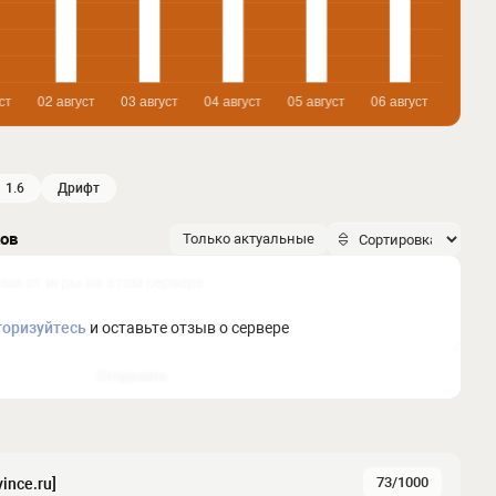
1.6
дрифт
ков
Только актуальные
торизуйтесь
и оставьте отзыв о сервере
Отправить
73/1000
ince.ru]